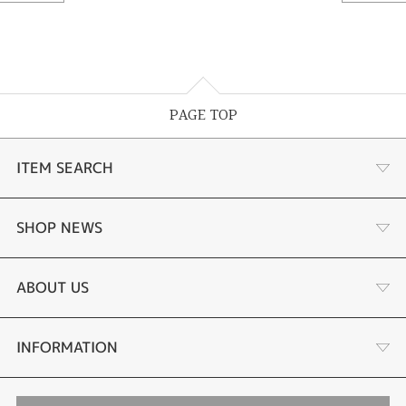
PAGE TOP
ITEM SEARCH
あこや真珠
SHOP NEWS
黒蝶真珠
個性溢れる色石の魅力
ABOUT US
時計
YouTube ルシルケイチャンネル
店舗情報・会社概要
INFORMATION
色石
ブライダルリングサイト
求人情報
ご来店予約