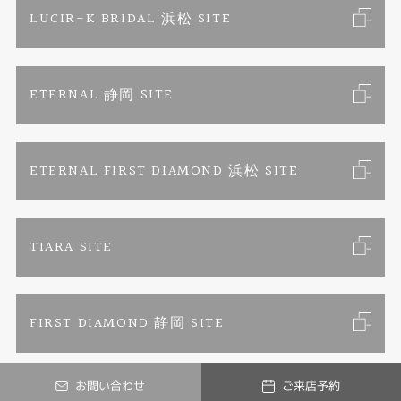
LUCIR-K BRIDAL 浜松 SITE
ジュエリーリフォーム
ブランドリスト
お客様の声
カタログ請求
ETERNAL 静岡 SITE
婚約指輪
フェア情報
お問い合わせ
よくあるご質問
結婚指輪
ペンを拾うお姉さん
特定商取引に関する表記
ETERNAL FIRST DIAMOND 浜松 SITE
Savon de Bijoux
プライバシーポリシー
TIARA SITE
Savon de Bijoux化粧石鹸
FIRST DIAMOND 静岡 SITE
Loose stone Search
お問い合わせ
ご来店予約
Mark Hiroshi Willis
© LUCIR-K ONLINE JEWELRY SHOP