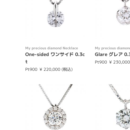
My precious diamond Necklace
My precious diamon
One-sided ワンサイド 0.3c
Glare グレア 0.
t
Pt900
¥ 230,00
Pt900
¥ 220,000 (税込)