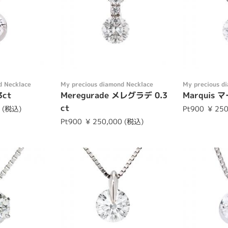
d Necklace
My precious diamond Necklace
My precious d
3ct
Meregurade メレグラデ 0.3
Marquis 
ct
0 (税込)
Pt900
¥ 25
Pt900
¥ 250,000 (税込)