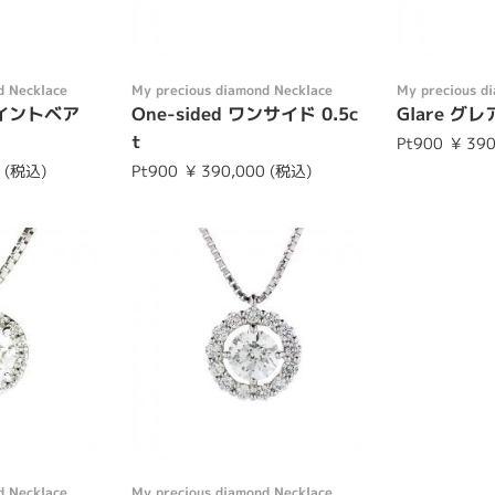
d Necklace
My precious diamond Necklace
My precious d
 ポイントベア
One-sided ワンサイド 0.5c
Glare グレア
t
Pt900
¥ 39
0 (税込)
Pt900
¥ 390,000 (税込)
d Necklace
My precious diamond Necklace