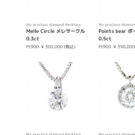
My precious diamond Necklace
My precious diamon
Melle Circle メレサークル
Points bear
0.3ct
0.5ct
Pt900
¥ 300,000 (税込)
Pt900
¥ 390,00
My precious diamond Necklace
My precious diamon