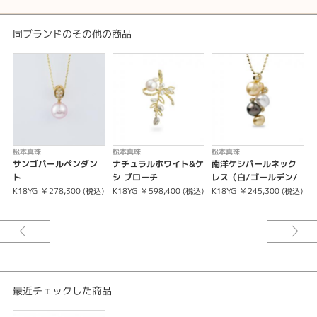
同ブランドのその他の商品
松本真珠
松本真珠
松本真珠
サンゴパールペンダン
ナチュラルホワイト&ケ
南洋ケシパールネック
ト
シ ブローチ
レス（白/ゴールデン/
黒）
K18YG
¥ 278,300 (税込)
K18YG
¥ 598,400 (税込)
K18YG
¥ 245,300 (税込)
K
最近チェックした商品