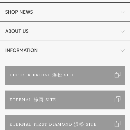
あこや真珠
SHOP NEWS
黒蝶真珠
個性溢れる色石の魅力
ABOUT US
時計
YouTube ルシルケイチャンネル
店舗情報・会社概要
INFORMATION
色石
ブライダルリングサイト
求人情報
ご来店予約
LUCIR-K BRIDAL 浜松 SITE
ジュエリーリフォーム
ブランドリスト
お客様の声
カタログ請求
ETERNAL 静岡 SITE
婚約指輪
フェア情報
お問い合わせ
よくあるご質問
結婚指輪
ペンを拾うお姉さん
特定商取引に関する表記
ETERNAL FIRST DIAMOND 浜松 SITE