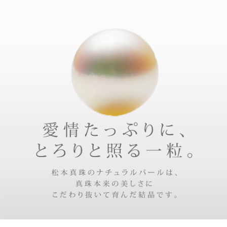
あこや真珠
あこや真珠ネックレス
二十歳になる娘に贈る
シーン
二十歳のお祝い・結婚する娘へのプレゼント
紹介文
宇和島無調色真珠：松本真珠とは、日本一の真珠の産地・愛媛県宇和島市の
真珠養殖加工販売の会社。 オリジナルブランドのナチュラルホワイト... 本来
の美しさにこだわるから無調色。 宇和島の美海で生まれる七色の輝きをその
ままに。 無調色真珠の先駆者、松本真珠自慢の真珠を 静岡県内唯一の正規
取扱店LUCIR-K〈ルシルケイ〉でご覧ください。
宇和島無調色真珠 ナチュラルパール8.0-8.5mm premium platinum
8.0-8.5mmの大粒の無調色真珠は大変貴重な一品です。華やかな印象がお好
きな方やボリュームの欲しい方に。イヤリング(ピアス)用のペアルースとセ
ットになります。ご希望に合わせてイヤリングやピアスの加工も承ります。
※価格は税込みになります。