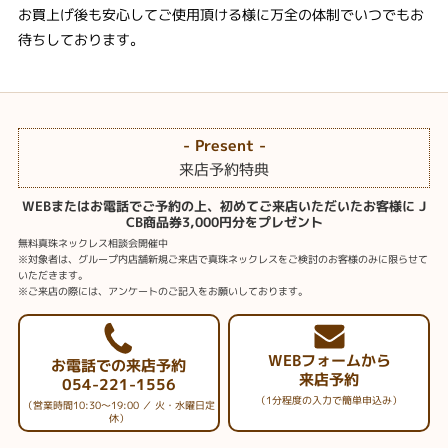
お買上げ後も安心してご使用頂ける様に万全の体制でいつでもお
待ちしております。
- Present -
来店予約特典
WEBまたはお電話でご予約の上、初めてご来店いただいたお客様に J
CB商品券3,000円分をプレゼント
無料真珠ネックレス相談会開催中
※対象者は、グループ内店舗新規ご来店で真珠ネックレスをご検討のお客様のみに限らせて
いただきます。
※ご来店の際には、アンケートのご記入をお願いしております。
WEBフォームから
お電話での来店予約
来店予約
054-221-1556
（1分程度の入力で簡単申込み）
（営業時間10:30～19:00 ／ 火・水曜日定
休）