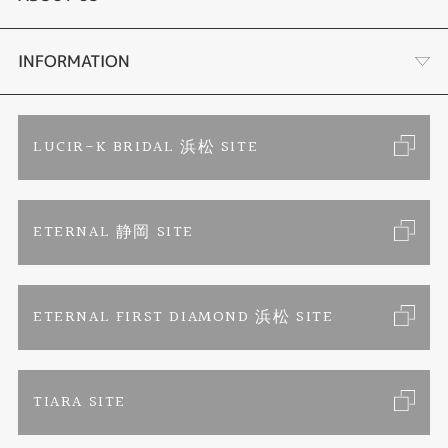
時計
YouTube ルシルケイチャンネル
店舗情報・会社概要
INFORMATION
色石
ブライダルリングサイト
求人情報
ご来店予約
LUCIR-K BRIDAL 浜松 SITE
ジュエリーリフォーム
ブランドリスト
お客様の声
カタログ請求
ETERNAL 静岡 SITE
婚約指輪
フェア情報
お問い合わせ
よくあるご質問
結婚指輪
ペンを拾うお姉さん
特定商取引に関する表記
ETERNAL FIRST DIAMOND 浜松 SITE
Savon de Bijoux
プライバシーポリシー
TIARA SITE
Savon de Bijoux化粧石鹸